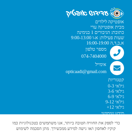
אופטיקה לילדים
מבית אופטיקה עדי
כתובת: הגיבורים 1 בנימינה
שעות פעילות: א-ו 9:00-13:00
א,ב,ד,ה 16:00-19:00
מספר טלפון
074-7404000
אימייל
opticaadi@gmail.com
קטגוריות
גילאי 0-3
גילאי 3-6
גילאי 6-9
גילאי 9-12
גילאי 12+
מידע שימושי
מדיניות פרטיות
כדי לספק את החוויה הטובה ביותר, אנו משתמשים בטכנולוגיות כמו
תקנון האתר
קוקיז לאחסון ו/או גישה למידע ממכשירך. מתן הסכמה לשימוש
הצהרת נגישות