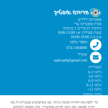
אופטיקה לילדים
מבית אופטיקה עדי
כתובת: הגיבורים 1 בנימינה
שעות פעילות: א-ו 9:00-13:00
א,ב,ד,ה 16:00-19:00
מספר טלפון
074-7404000
אימייל
opticaadi@gmail.com
קטגוריות
גילאי 0-3
גילאי 3-6
גילאי 6-9
גילאי 9-12
גילאי 12+
מידע שימושי
מדיניות פרטיות
כדי לספק את החוויה הטובה ביותר, אנו משתמשים בטכנולוגיות כמו
תקנון האתר
קוקיז לאחסון ו/או גישה למידע ממכשירך. מתן הסכמה לשימוש