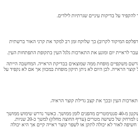
להקפיד על בדיקות עיניים שגרתיות לילדים.
(רפלקס המיקוד לקרוב) כך שלוקח זמן רב למקד את קרני האור ברשתית
בר לראיית יום ומונע את התארכות גלגל העין בתקופת התפתחות העין.
ן מרשם משקפיים מופחת ממה שמוצאים בבדיקת הראייה. המחשבה הייתה
צר הראייה. לכן היום לא ניתן תיקון מופחת במכוון אך אם לא נקפיד על
תארכות העין ובכך את קצב גדילת קוצר הראיה.
הגבלת השימוש במסכים ובעיקר מסכים קרובים כגון סמארטפון, טאבלט ומחשב נייד והגבלת המרחק, ההמלצה היא לא להתבונן במסכים ממרחק שקטן מ-40 סנטימטרים מהפנים לזמן ממושך. כאשר נדרש שימוש ממושך
שיפה לאור לא יכולה לתקן או לשפר קוצר ראייה קיים אך היא יכולה