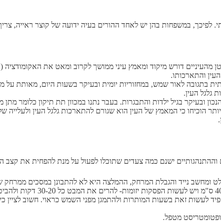
. לפיכך, במשפחות בהן יש לאחד ההורים בעיה ידועה של קוצר ראייה, צריך 
קטן מהעיניים דורש מיקוד ומאמץ עיני ממושך לקרוב ומאט את האקומודציה 
העין והתארכותו.
 בתגובה לאור שמש, במחזוריות יומית ובעיקר בשעות היום, מאותת על מע
גלגל העין.
ן ובעיקר בגיל ילדות והתבגרות. בעבר נתנו במכוון תת תיקון כלומר מת
 הוכיחו כי המאמץ של העין הוא שגורם להתארכות גלגל העין ולעלייה של קו
.
ם וההתנהגותיים ישנם כמה צעדים שתוכלו לפעול על מנת להפחית את קצב ה
ד לעשות זאת בשעות המותרות ולהתמגן מפני השמש כראוי. חשוב לציין כי ח
אופטומטריסט מטפל.