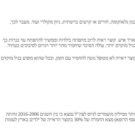
ן גלאוקומה, חורים או קרעים ברשתית, ניוון מקולרי ועוד. מעבר לכך,
לי בו אנו חיים, שכיחות קוצר הראיה הולכת ועולה ולפי הסברה עד 2050 כמחצית מאוכלוסיית העולם תתמודד עם קוצר ראיה כלומר 5 מיליארד איש. קוצר ראיה לרוב מתפתח בילדות וממשיך להתפתח עד בגרות כך
יל מוקדם יותר, עולה הסיכוי שיחמיר מהר יותר ויגרום לסיבוכים בעתיד.
וצר ראייה לא מטופל נוטה להחמיר עם הזמן, וככל שהוא מופיע בגיל מוקדם
תופעת קוצר הראייה שכיחה ביותר בקרב ילדים. הסטטיסטיקה מצביעה על גידול בממדי קוצר הראייה אצל ילדים ובני נוער בישראל, במחקר שנערך על יותר ממיליון מועמדים לגיוס לצה"ל נמצא כי בין השנים 2016-2006 זוהתה
עלייה ניכרת בקרב המתגייסים לצה"ל הלוקים בקוצר ראייה. הנתונים אף חמורים יותר לאחר מגיפת הקורונה כאשר מחקר שנערך במרכז הרפואי שמיר (אסף הרופא) מצא החמרה של 30% בקוצר הראייה של ילדים בארץ לעומת