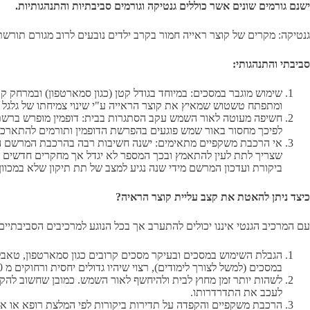
ישנם גורמים שונים אשר כוללים גנטיקה וגורמים סביבתיות והתנהגותיות.
גנטיקה: מקרים של קוצר ראייה חמור בקרב ילדים נובעים לרוב מגורם תורשתי
סביבתי והתנהגותי:
שימוש מוגבר במסכים: במיוחד בגודל קטן (כגון סמארטפון) ובמרחק 
ומתפתח טשטוש שמאיץ את קוצר הראייה ע"י שינוי צמיחתו של גלגל 
חשיפה מעוטה לאור השמש עקב הסתגרות בבית: דופמין מופרש ברשתית
לפיכך מחסור באור שמש פוגעים בהפרשת הדופמין ותורמים להתארכות 
אי הרכבת משקפיים מתאימים: ישנה חשיבות רבה בהרכבת המרשם הנכו
שצריך לתת לעין להתאמץ ובכך המספר לא יגדל אך מחקרים חדשים יותר
ביקורת ועדכון המרשם מידי שנה נגיע למצב של תת תיקון שלא במכוון
כיצד ניתן להאטת את קצב עליית קוצר הראיה?
עם המרכיב הגנטי איננו יכולים להתערב אך בכל הנוגע למרכיבים הסביבתיי
במסכים (למשל לצורך לימודים), רצוי שיהיו גדולים יחסית ורחוקים מ 40 ס"מ ויש לעשות הפסקות יזומות- להרים את המבט כל 30-20 דקות ולהביט למרחק של כשישה מטרים (עדיף החוצה מחלון) למשך כ-20 שניות.
לשהות יותר זמן מחוץ לבית ולהיחשף לאור השמש. כמובן שחשוב להקפי
לעכב את התדרדרותו.
הרכבת משקפיים והקפדה על תדירות ביקורות לפי המלצת רופא או 